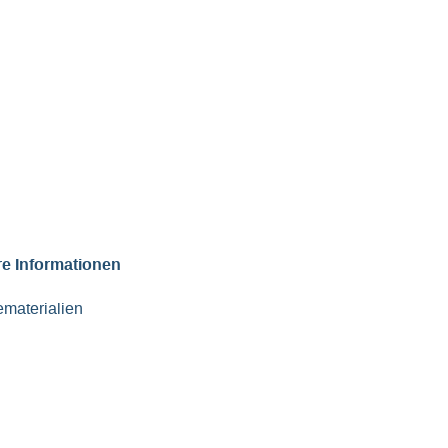
re Informationen
materialien
ngsausschuss
 Academic ID
gen Sie uns