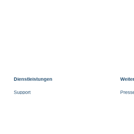
Dienstleistungen
Weite
Support
Presse
FAQ
Lenku
AGBs
Meine
Datenschutzerklärung zur Auftragsverarbeitung
Fol